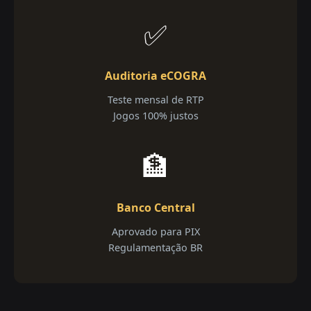
✅
Auditoria eCOGRA
Teste mensal de RTP
Jogos 100% justos
🏦
Banco Central
Aprovado para PIX
Regulamentação BR