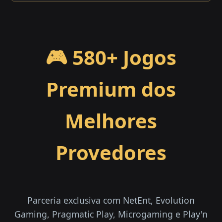
🎮 580+ Jogos
Premium dos
Melhores
Provedores
Parceria exclusiva com NetEnt, Evolution
Gaming, Pragmatic Play, Microgaming e Play'n