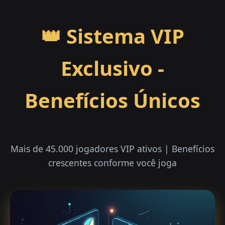
👑 Sistema VIP
Exclusivo -
Benefícios Únicos
Mais de 45.000 jogadores VIP ativos | Benefícios
crescentes conforme você joga