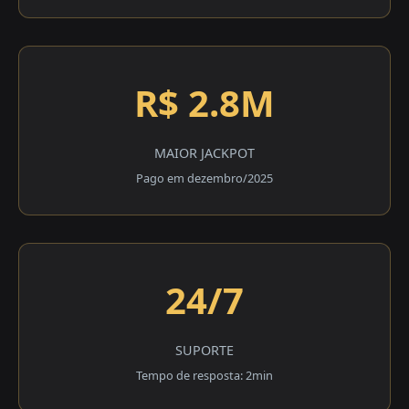
R$ 2.8M
MAIOR JACKPOT
Pago em dezembro/2025
24/7
SUPORTE
Tempo de resposta: 2min