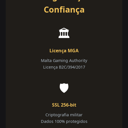
Confiança
🏛️
Licença MGA
Malta Gaming Authority
Licença B2C/394/2017
🛡️
SSL 256-bit
Criptografia militar
Dados 100% protegidos